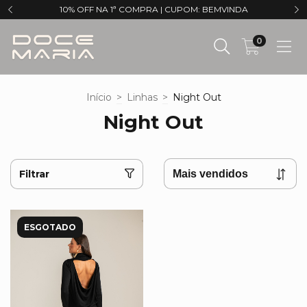
10% OFF NA 1ª COMPRA | CUPOM: BEMVINDA
0
Início
>
Linhas
>
Night Out
Night Out
Filtrar
ESGOTADO