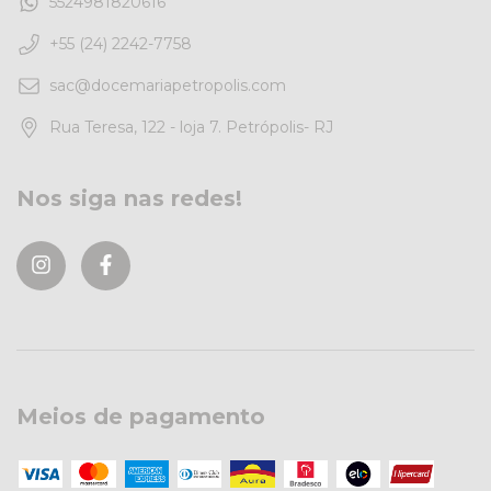
5524981820616
+55 (24) 2242-7758
sac@docemariapetropolis.com
Rua Teresa, 122 - loja 7. Petrópolis- RJ
Nos siga nas redes!
Meios de pagamento