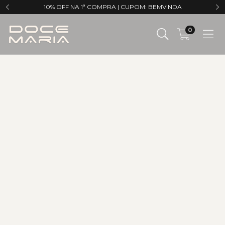
10% OFF NA 1ª COMPRA | CUPOM: BEMVINDA
0