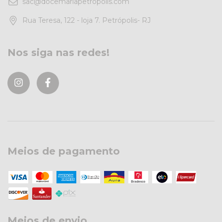
sac@docemariapetropolis.com
Rua Teresa, 122 - loja 7. Petrópolis- RJ
Nos siga nas redes!
Meios de pagamento
Meios de envio