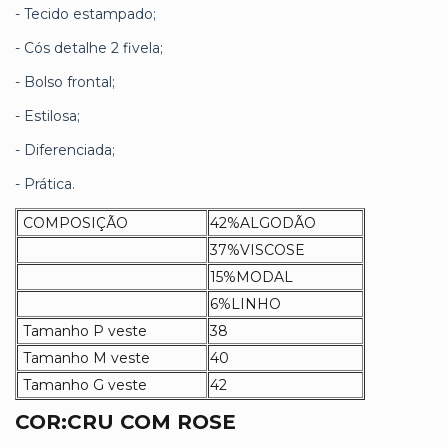
- Tecido estampado;
- Cós detalhe 2 fivela;
- Bolso frontal;
- Estilosa;
- Diferenciada;
- Prática.
COMPOSIÇÃO
42%ALGODÃO
37%VISCOSE
15%MODAL
6%LINHO
Tamanho P veste
38
Tamanho M veste
40
Tamanho G veste
42
COR:CRU COM ROSE