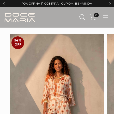
10% OFF NA 1ª COMPRA | CUPOM: BEMVINDA
0
54
%
OFF