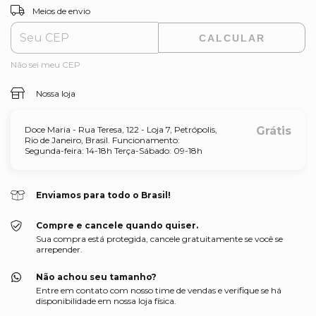
ALTERAR CEP
Entregas para o CEP:
Meios de envio
CALCULAR
Não sei meu CEP
Nossa loja
Doce Maria - Rua Teresa, 122 - Loja 7, Petrópolis,
Grátis
Rio de Janeiro, Brasil. Funcionamento:
Segunda-feira: 14-18h Terça-Sábado: 09-18h
Enviamos para todo o Brasil!
Compre e cancele quando quiser.
Sua compra está protegida, cancele gratuitamente se você se
arrepender.
Não achou seu tamanho?
Entre em contato com nosso time de vendas e verifique se há
disponibilidade em nossa loja física.