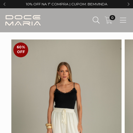
10% OFF NA 1ª COMPRA | CUPOM: BEMVINDA
0
60
%
OFF