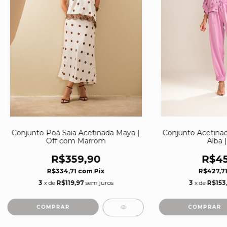
Conjunto Poá Saia Acetinada Maya |
Conjunto Acetina
Off com Marrom
Alba 
R$359,90
R$45
R$334,71
com
Pix
R$427,7
3
x de
R$119,97
sem juros
3
x de
R$153
COMPRAR
COMPRAR