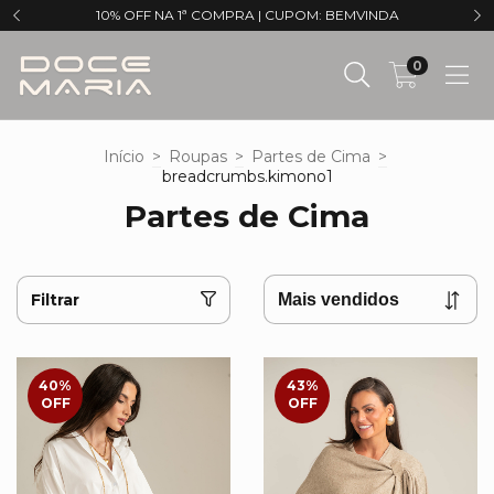
10% OFF NA 1ª COMPRA | CUPOM: BEMVINDA
0
Início
>
Roupas
>
Partes de Cima
>
breadcrumbs.kimono1
Partes de Cima
Filtrar
40
%
43
%
OFF
OFF