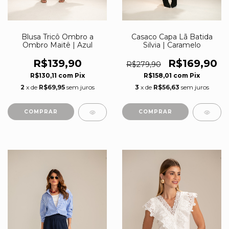
Blusa Tricô Ombro a
Casaco Capa Lã Batida
Ombro Maitê | Azul
Silvia | Caramelo
R$139,90
R$169,90
R$279,90
R$130,11
com
Pix
R$158,01
com
Pix
2
x de
R$69,95
sem juros
3
x de
R$56,63
sem juros
COMPRAR
COMPRAR