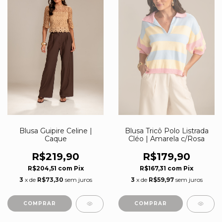
Blusa Guipire Celine |
Blusa Tricô Polo Listrada
Caque
Cléo | Amarela c/Rosa
R$219,90
R$179,90
R$204,51
com
Pix
R$167,31
com
Pix
3
x de
R$73,30
sem juros
3
x de
R$59,97
sem juros
COMPRAR
COMPRAR