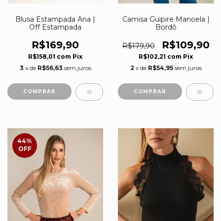
Blusa Estampada Ana |
Camisa Guipire Manoela |
Off Estampada
Bordô
R$169,90
R$109,90
R$179,90
R$158,01
com
Pix
R$102,21
com
Pix
3
x de
R$56,63
sem juros
2
x de
R$54,95
sem juros
COMPRAR
COMPRAR
44
%
OFF