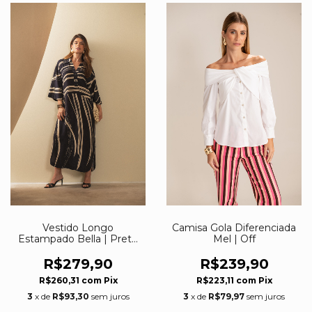
Vestido Longo
Camisa Gola Diferenciada
Estampado Bella | Preto
Mel | Off
com Nude
R$279,90
R$239,90
R$260,31
com
Pix
R$223,11
com
Pix
3
x de
R$93,30
sem juros
3
x de
R$79,97
sem juros