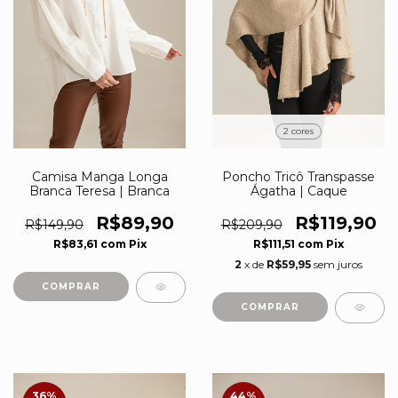
2 cores
Poncho Tricô Transpasse
Camisa Manga Longa
Ágatha | Caque
Branca Teresa | Branca
R$119,90
R$89,90
R$209,90
R$149,90
R$111,51
com
Pix
R$83,61
com
Pix
2
x de
R$59,95
sem juros
COMPRAR
COMPRAR
36
%
44
%