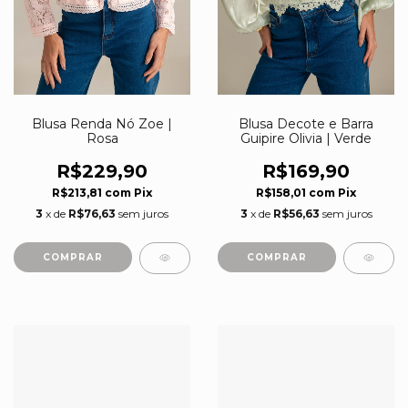
Blusa Renda Nó Zoe |
Blusa Decote e Barra
Rosa
Guipire Olivia | Verde
R$229,90
R$169,90
R$213,81
com
Pix
R$158,01
com
Pix
3
x de
R$76,63
sem juros
3
x de
R$56,63
sem juros
COMPRAR
COMPRAR