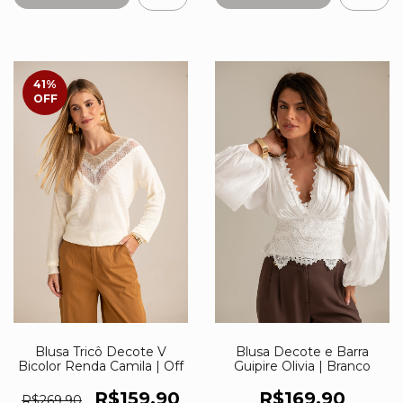
41
%
OFF
Blusa Tricô Decote V
Blusa Decote e Barra
Bicolor Renda Camila | Off
Guipire Olivia | Branco
R$159,90
R$169,90
R$269,90