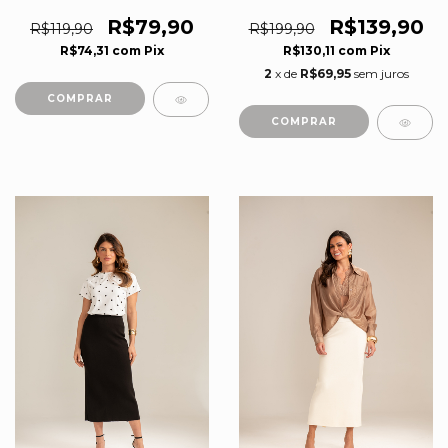
Branca
R$79,90
R$139,90
R$119,90
R$199,90
R$74,31
com
Pix
R$130,11
com
Pix
2
x de
R$69,95
sem juros
COMPRAR
COMPRAR