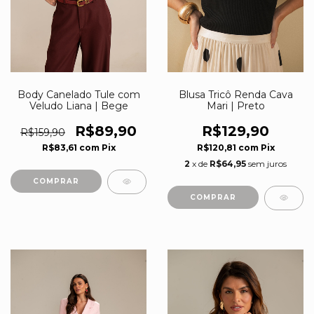
Body Canelado Tule com
Blusa Tricô Renda Cava
Veludo Liana | Bege
Mari | Preto
R$89,90
R$129,90
R$159,90
R$83,61
com
Pix
R$120,81
com
Pix
2
x de
R$64,95
sem juros
COMPRAR
COMPRAR