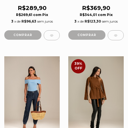
Estampado
R$289,90
R$369,90
R$269,61
com
Pix
R$344,01
com
Pix
3
x de
R$96,63
sem juros
3
x de
R$123,30
sem juros
COMPRAR
COMPRAR
39
%
OFF