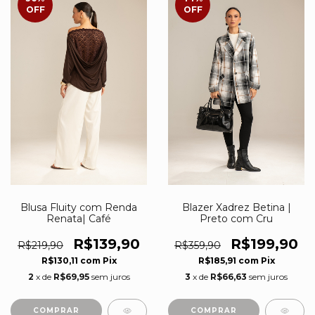
OFF
OFF
Blusa Fluity com Renda
Blazer Xadrez Betina |
Renata| Café
Preto com Cru
R$139,90
R$199,90
R$219,90
R$359,90
R$130,11
com
Pix
R$185,91
com
Pix
2
x de
R$69,95
sem juros
3
x de
R$66,63
sem juros
COMPRAR
COMPRAR