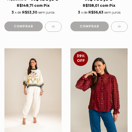
R$148,71
com
Pix
R$158,01
com
Pix
3
x de
R$53,30
sem juros
3
x de
R$56,63
sem juros
COMPRAR
COMPRAR
39
%
OFF