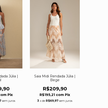
dada Júlia |
Saia Midi Rendada Júlia |
l
Bege
9,90
R$209,90
com
Pix
R$195,21
com
Pix
7
sem juros
3
x de
R$69,97
sem juros