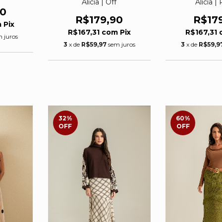
Alicia | Off
Alicia |
90
R$179,90
R$17
m
Pix
R$167,31
com
Pix
R$167,31
 juros
3
x de
R$59,97
sem juros
3
x de
R$59,9
32
%
60
%
OFF
OFF