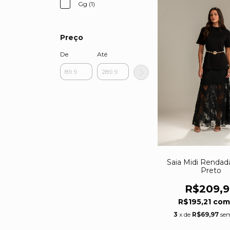
Gg (1)
Preço
De
Até
Saia Midi Rendada
Preto
R$209,
R$195,21
co
3
x de
R$69,97
sem