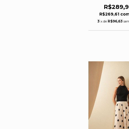
R$289,
R$269,61
co
3
x de
R$96,63
sem