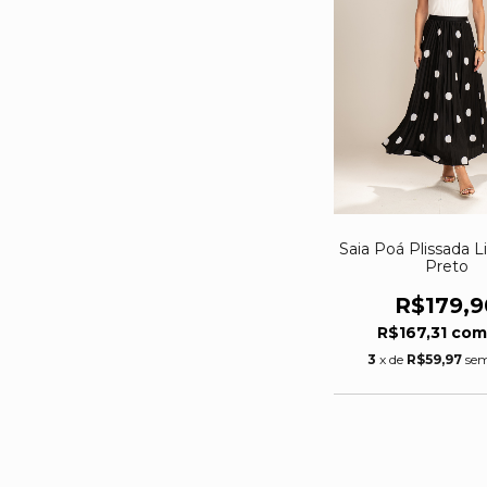
Saia Poá Plissada L
Preto
R$179,9
R$167,31
co
3
x de
R$59,97
sem