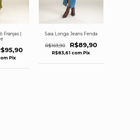
ô Franjas |
Saia Longa Jeans Fenda
de
R$89,90
R$169,90
$95,90
R$83,61
com
Pix
com
Pix