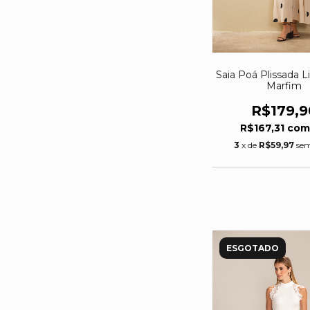
Saia Poá Plissada L
Marfim
R$179,9
R$167,31
co
3
x de
R$59,97
sem
ESGOTADO