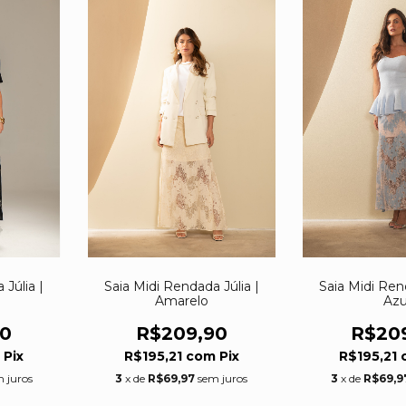
 Júlia |
Saia Midi Rendada Júlia |
Saia Midi Ren
Amarelo
Azu
90
R$209,90
R$20
m
Pix
R$195,21
com
Pix
R$195,21
 juros
3
x de
R$69,97
sem juros
3
x de
R$69,9