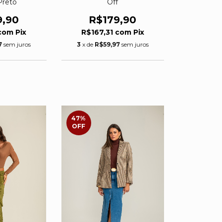
 Preto
Off
9,90
R$179,90
com
Pix
R$167,31
com
Pix
7
sem juros
3
x de
R$59,97
sem juros
47
%
OFF