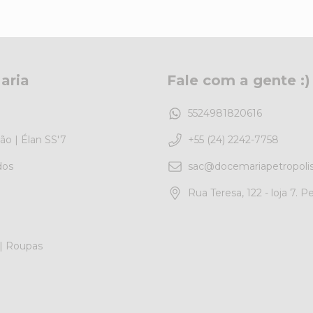
aria
Fale com a gente :)
5524981820616
o | Élan SS'7
+55 (24) 2242-7758
dos
sac@docemariapetropoli
Rua Teresa, 122 - loja 7. P
 | Roupas