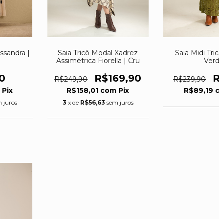
issandra |
Saia Tricô Modal Xadrez
Saia Midi Tric
Assimétrica Fiorella | Cru
Ver
0
R$169,90
R
R$249,90
R$239,90
m
Pix
R$158,01
com
Pix
R$89,19
 juros
3
x de
R$56,63
sem juros