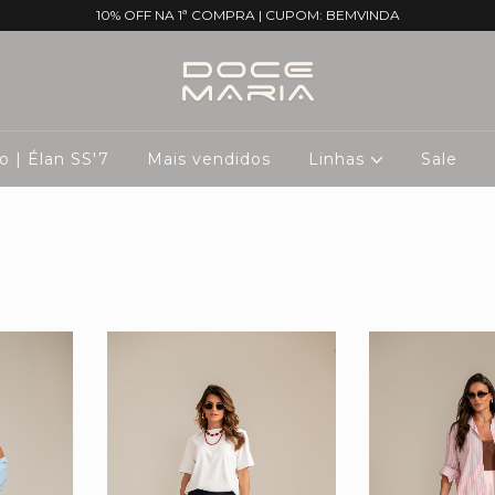
10% OFF NA 1ª COMPRA | CUPOM: BEMVINDA
 | Élan SS'7
Mais vendidos
Linhas
Sale