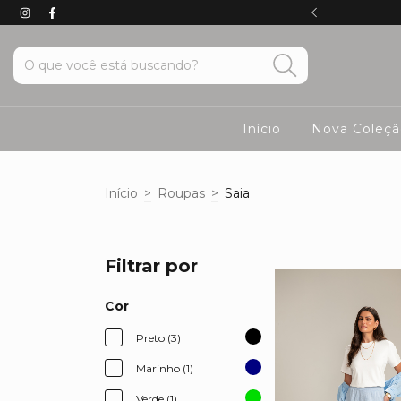
o pix em todo o site
Início
Nova Coleção
Início
>
Roupas
>
Saia
Filtrar por
Cor
Preto (3)
Marinho (1)
Verde (1)