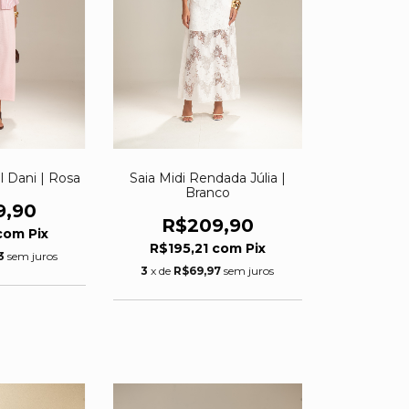
l Dani | Rosa
Saia Midi Rendada Júlia |
Branco
9,90
R$209,90
com
Pix
R$195,21
com
Pix
3
sem juros
3
x de
R$69,97
sem juros