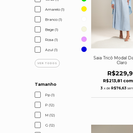
Amarelo (1)
Branco (1)
Bege (1)
Rosa (1)
Azul (1)
Saia Tricô Modal Da
Claro
VER TODOS
R$229,
R$213,81
co
Tamanho
3
x de
R$76,63
sem
Pp (1)
P (12)
M (12)
G (12)