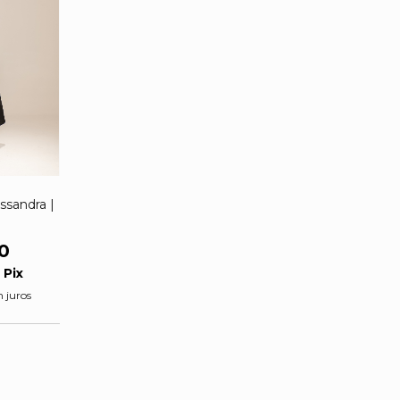
issandra |
0
m
Pix
 juros