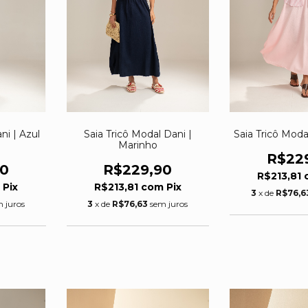
ni | Azul
Saia Tricô Modal Dani |
Saia Tricô Moda
Marinho
R$22
90
R$229,90
R$213,81
m
Pix
R$213,81
com
Pix
3
x de
R$76,6
 juros
3
x de
R$76,63
sem juros